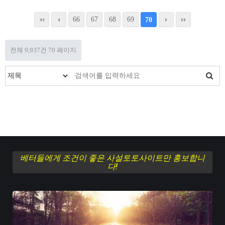
66
67
68
69
70
전체 9,937건 70 페이지
베터들에게 조건이 좋은 사설토토사이트만 홍보합니
다!