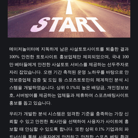
메이저놀이터에 지독하게 남은 사설토토사이트를 퇴출한 결과
100% 안전한 토토사이트 홍보업체만 제외되었으며, 국내 100
만 베터들에게 안전한 사설토토 서비스를 제공하는 선두주자로
자리 잡았습니다. 오랜 기간 축적된 운영 노하우를 바탕으로 안
전보증업체 검증 및 도입 등 스포츠토토만의 체계적인 분석 시
스템을 개발하였습니다. 상위 0.1%의 높은 배당금, 개인정보보
호, 서버방어를 제공하는 업체들과 제휴하여 스포츠배팅사이트
홍보를 돕고 있습니다.
우리가 개발한 분석 시스템은 엄격한 기준을 충족하는 가장 신
뢰할 수 있고 안전한 회사만을 선택하여 사용자가 사이트에 홍
보할 때 안심할 수 있도록 합니다. 또한 상위 0.1% 기업과의 파
트너십을 통해 사용자에게 안전하고 안전한 스포츠 베팅 환경