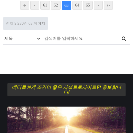
61
62
64
65
63
전체 9,930건 63 페이지
베터들에게 조건이 좋은 사설토토사이트만 홍보합니
다!