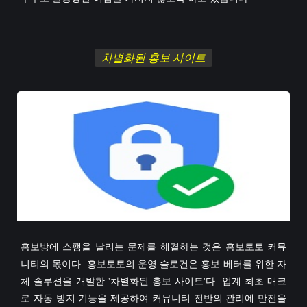
차별화된 홍보 사이트
홍보방에 스팸을 날리는 문제를 해결하는 것은 홍보토토 커뮤
니티의 몫이다. 홍보토토의 운영 슬로건은 홍보 베터를 위한 자
체 솔루션을 개발한 '차별화된 홍보 사이트'다. 업계 최초 매크
로 자동 방지 기능을 제공하여 커뮤니티 전반의 관리에 만전을