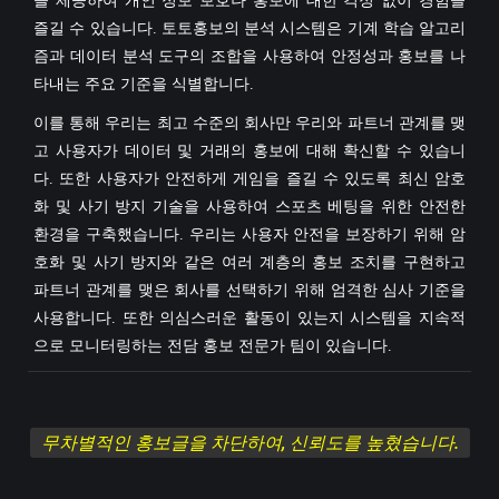
을 제공하여 개인 정보 보호나 홍보에 대한 걱정 없이 경험을
즐길 수 있습니다. 토토홍보의 분석 시스템은 기계 학습 알고리
즘과 데이터 분석 도구의 조합을 사용하여 안정성과 홍보를 나
타내는 주요 기준을 식별합니다.
이를 통해 우리는 최고 수준의 회사만 우리와 파트너 관계를 맺
고 사용자가 데이터 및 거래의 홍보에 대해 확신할 수 있습니
다. 또한 사용자가 안전하게 게임을 즐길 수 있도록 최신 암호
화 및 사기 방지 기술을 사용하여 스포츠 베팅을 위한 안전한
환경을 구축했습니다. 우리는 사용자 안전을 보장하기 위해 암
호화 및 사기 방지와 같은 여러 계층의 홍보 조치를 구현하고
파트너 관계를 맺은 회사를 선택하기 위해 엄격한 심사 기준을
사용합니다. 또한 의심스러운 활동이 있는지 시스템을 지속적
으로 모니터링하는 전담 홍보 전문가 팀이 있습니다.
무차별적인 홍보글을 차단하여, 신뢰도를 높혔습니다.