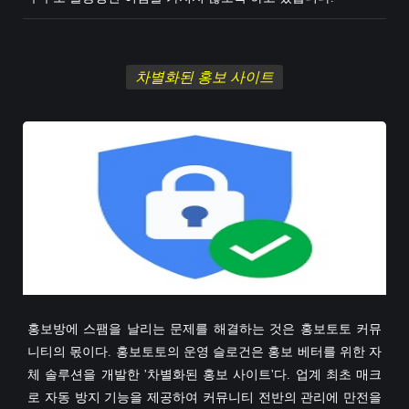
차별화된 홍보 사이트
홍보방에 스팸을 날리는 문제를 해결하는 것은 홍보토토 커뮤
니티의 몫이다. 홍보토토의 운영 슬로건은 홍보 베터를 위한 자
체 솔루션을 개발한 '차별화된 홍보 사이트'다. 업계 최초 매크
로 자동 방지 기능을 제공하여 커뮤니티 전반의 관리에 만전을