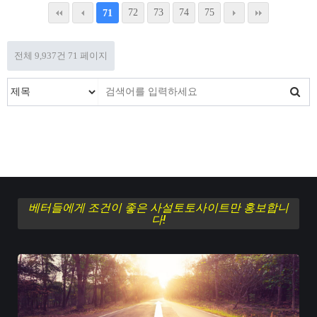
72
73
74
75
71
전체 9,937건 71 페이지
베터들에게 조건이 좋은 사설토토사이트만 홍보합니
다!