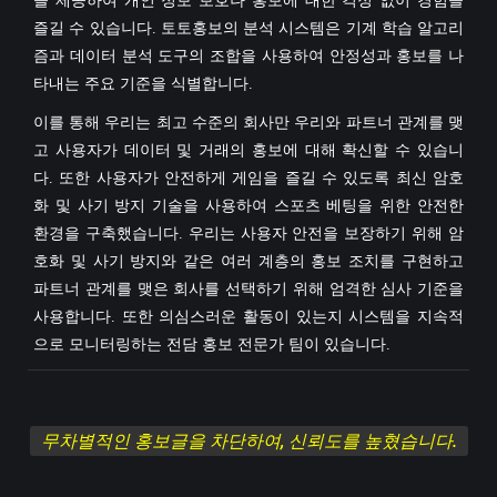
을 제공하여 개인 정보 보호나 홍보에 대한 걱정 없이 경험을
즐길 수 있습니다. 토토홍보의 분석 시스템은 기계 학습 알고리
즘과 데이터 분석 도구의 조합을 사용하여 안정성과 홍보를 나
타내는 주요 기준을 식별합니다.
이를 통해 우리는 최고 수준의 회사만 우리와 파트너 관계를 맺
고 사용자가 데이터 및 거래의 홍보에 대해 확신할 수 있습니
다. 또한 사용자가 안전하게 게임을 즐길 수 있도록 최신 암호
화 및 사기 방지 기술을 사용하여 스포츠 베팅을 위한 안전한
환경을 구축했습니다. 우리는 사용자 안전을 보장하기 위해 암
호화 및 사기 방지와 같은 여러 계층의 홍보 조치를 구현하고
파트너 관계를 맺은 회사를 선택하기 위해 엄격한 심사 기준을
사용합니다. 또한 의심스러운 활동이 있는지 시스템을 지속적
으로 모니터링하는 전담 홍보 전문가 팀이 있습니다.
무차별적인 홍보글을 차단하여, 신뢰도를 높혔습니다.