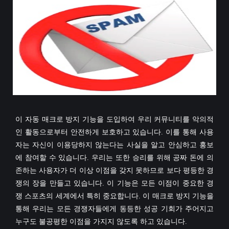
이 자동 매크로 방지 기능을 도입하여 우리 커뮤니티를 악의적
인 활동으로부터 안전하게 보호하고 있습니다. 이를 통해 사용
자는 자신이 이용당하지 않는다는 사실을 알고 안심하고 홍보
에 참여할 수 있습니다. 우리는 또한 승리를 위해 공짜 돈에 의
존하는 사용자가 더 이상 이점을 갖지 못하므로 보다 평등한 경
쟁의 장을 만들고 있습니다. 이 기능은 모든 이점이 중요한 경
쟁 스포츠의 세계에서 특히 중요합니다. 이 매크로 방지 기능을
통해 우리는 모든 경쟁자들에게 동등한 성공 기회가 주어지고
누구도 불공평한 이점을 가지지 않도록 하고 있습니다.