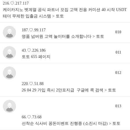
216.♡.217.117
케이카지노 벳계열 공식 파트너 모집 고액 전용 커미션 40 시작 USDT
테더 무제한 입출금 시스템 > 토토
187.♡.99.117
010
명품 넘버원 고액 놀이터를 소개합니다 > 토토
43.♡.226.186
011
토토 655 페이지
012
220.♡.51.88
26 04 29 가입 즉시 2만포지급 구글에 콕 검색 > 토토
013
66.♡.73.68
선착순 식사비 꽁돈이벤트 진행중 (소진시 마감) > 토토