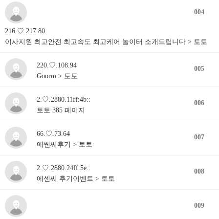
004
216.♡.217.80
이사지원 최고안전 최고속도 최고케어 놀이터 소개드립니다 > 토토
220.♡.108.94
005
Goorm > 토토
2.♡.2880.11ff:4b::
006
토토 385 페이지
66.♡.73.64
007
에쏀씨후기 > 토토
2.♡.2880.24ff:5e::
008
에센씨 후기이벤트 > 토토
009