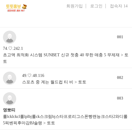
회원가입
로그인
접속자 14
001
74.♡.242.1
초고액 최적화 시스템 SUNBET 신규 첫충 40 무한 매충 5 무제재 > 토
토
49.♡.48.116
002
스포츠 중 계는 월드컵 티 비 > 토토
003
영뽀띠
롤lcklckcl롤lplbj롤ck스크림bj스타프로리그스폰빵랜능크스타2와디롤
5픽벤픽후마감BJ솔랭 > 토토