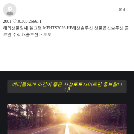
014
2001.♡.0.303:2bb6::1
해외선물임대 텔그램 MFHTS2026 HF해선솔루션 선물옵션솔루션 금
코인 주식 fx솔루션 > 토토
베터들에게 조건이 좋은 사설토토사이트만 홍보합니
다!