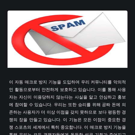
이 자동 매크로 방지 기능을 도입하여 우리 커뮤니티를 악의적
인 활동으로부터 안전하게 보호하고 있습니다. 이를 통해 사용
자는 자신이 이용당하지 않는다는 사실을 알고 안심하고 홍보
에 참여할 수 있습니다. 우리는 또한 승리를 위해 공짜 돈에 의
존하는 사용자가 더 이상 이점을 갖지 못하므로 보다 평등한 경
쟁의 장을 만들고 있습니다. 이 기능은 모든 이점이 중요한 경
쟁 스포츠의 세계에서 특히 중요합니다. 이 매크로 방지 기능을
통해 우리는 모든 경쟁자들에게 동등한 성공 기회가 주어지고