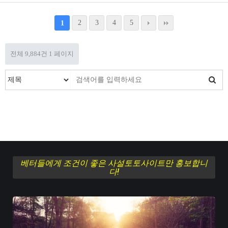
2
3
4
5
1
전체 9,884건 1 페이지
베터들에게 조건이 좋은 사설토토사이트만 홍보합니
다!