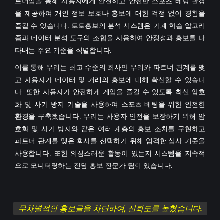
트너십을 통해 사용자에게 안전하고 안전한 스포츠 베팅 환경
을 제공하여 개인 정보 보호나 홍보에 대한 걱정 없이 경험을
즐길 수 있습니다. 토토홍보의 분석 시스템은 기계 학습 알고리
즘과 데이터 분석 도구의 조합을 사용하여 안정성과 홍보를 나
타내는 주요 기준을 식별합니다.
이를 통해 우리는 최고 수준의 회사만 우리와 파트너 관계를 맺
고 사용자가 데이터 및 거래의 홍보에 대해 확신할 수 있습니
다. 또한 사용자가 안전하게 게임을 즐길 수 있도록 최신 암호
화 및 사기 방지 기술을 사용하여 스포츠 베팅을 위한 안전한
환경을 구축했습니다. 우리는 사용자 안전을 보장하기 위해 암
호화 및 사기 방지와 같은 여러 계층의 홍보 조치를 구현하고
파트너 관계를 맺은 회사를 선택하기 위해 엄격한 심사 기준을
사용합니다. 또한 의심스러운 활동이 있는지 시스템을 지속적
으로 모니터링하는 전담 홍보 전문가 팀이 있습니다.
무차별적인 홍보글을 차단하여, 신뢰도를 높혔습니다.