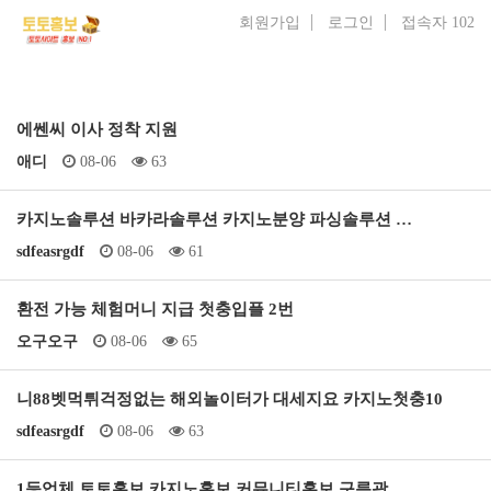
회원가입
로그인
접속자 102
에쎈씨 이사 정착 지원
애디
08-06
63
카지노솔루션 바카라솔루션 카지노분양 파싱솔루션 …
sdfeasrgdf
08-06
61
환전 가능 체험머니 지급 첫충입플 2번
오구오구
08-06
65
니88벳먹튀걱정없는 해외놀이터가 대세지요 카지노첫충10
sdfeasrgdf
08-06
63
1등업체 토토홍보 카지노홍보 커뮤니티홍보 구름광