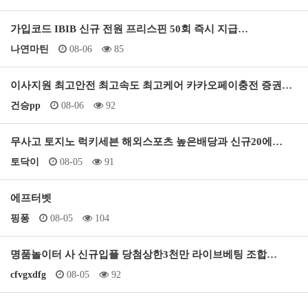
가입코드 IBIB 신규 전원 프리스핀 50회 즉시 지급…
나연마틴
08-06
85
이사지원 최고안전 최고속도 최고케어 카카오페이충전 증권…
건승pp
08-06
92
무사고 토지노 럭키세븐 해외스포츠 높은배당과 신규20에…
토닥이
08-05
91
에프터벳
핑퐁
08-05
104
명품놀이터 사 신규입플 당첨상한3천만 라이브베팅 조합…
cfvgxdfg
08-05
92