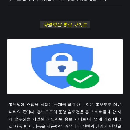
차별화된 홍보 사이트
홍보방에 스팸을 날리는 문제를 해결하는 것은 홍보토토 커뮤
니티의 몫이다. 홍보토토의 운영 슬로건은 홍보 베터를 위한 자
체 솔루션을 개발한 '차별화된 홍보 사이트'다. 업계 최초 매크
로 자동 방지 기능을 제공하여 커뮤니티 전반의 관리에 만전을