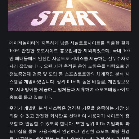
메이저놀이터에 지독하게 남은 사설토토사이트를 퇴출한 결과
100% 안전한 토토사이트 홍보업체만 제외되었으며, 국내 100
만 베터들에게 안전한 사설토토 서비스를 제공하는 선두주자로
자리 잡았습니다. 오랜 기간 축적된 운영 노하우를 바탕으로 안
전보증업체 검증 및 도입 등 스포츠토토만의 체계적인 분석 시
스템을 개발하였습니다. 상위 0.1%의 높은 배당금, 개인정보보
호, 서버방어를 제공하는 업체들과 제휴하여 스포츠배팅사이트
홍보를 돕고 있습니다.
우리가 개발한 분석 시스템은 엄격한 기준을 충족하는 가장 신
뢰할 수 있고 안전한 회사만을 선택하여 사용자가 사이트에 홍
보할 때 안심할 수 있도록 합니다. 또한 상위 0.1% 기업과의 파
트너십을 통해 사용자에게 안전하고 안전한 스포츠 베팅 환경