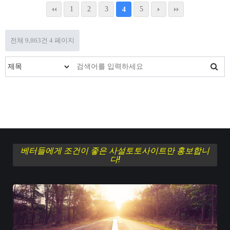
1
2
3
5
4
전체 9,863건 4 페이지
베터들에게 조건이 좋은 사설토토사이트만 홍보합니
다!