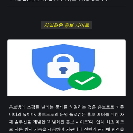
차별화된 홍보 사이트
홍보방에 스팸을 날리는 문제를 해결하는 것은 홍보토토 커뮤
니티의 몫이다. 홍보토토의 운영 슬로건은 홍보 베터를 위한 자
체 솔루션을 개발한 '차별화된 홍보 사이트'다. 업계 최초 매크
로 자동 방지 기능을 제공하여 커뮤니티 전반의 관리에 만전을