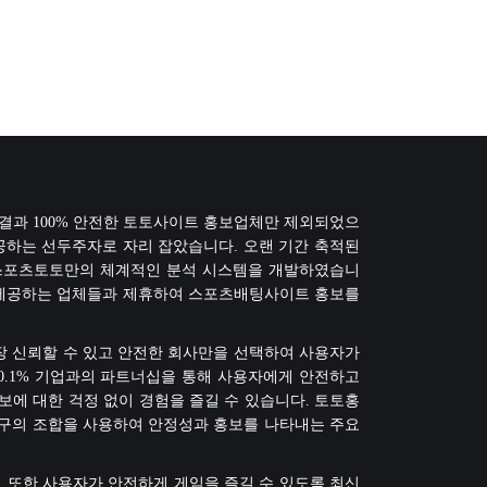
과 100% 안전한 토토사이트 홍보업체만 제외되었으
제공하는 선두주자로 자리 잡았습니다. 오랜 기간 축적된
 스포츠토토만의 체계적인 분석 시스템을 개발하였습니
어를 제공하는 업체들과 제휴하여 스포츠배팅사이트 홍보를
장 신뢰할 수 있고 안전한 회사만을 선택하여 사용자가
 0.1% 기업과의 파트너십을 통해 사용자에게 안전하고
보에 대한 걱정 없이 경험을 즐길 수 있습니다. 토토홍
도구의 조합을 사용하여 안정성과 홍보를 나타내는 주요
. 또한 사용자가 안전하게 게임을 즐길 수 있도록 최신