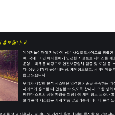
 홍보합니다!
메이저놀이터에 지독하게 남은 사설토토사이트를 퇴출한 결
며, 국내 100만 베터들에게 안전한 사설토토 서비스를 
운영 노하우를 바탕으로 안전보증업체 검증 및 도입 등
다. 상위 0.1%의 높은 배당금, 개인정보보호, 서버방
돕고 있습니다.
우리가 개발한 분석 시스템은 엄격한 기준을 충족하는 가
사이트에 홍보할 때 안심할 수 있도록 합니다. 또한 상위
안전한 스포츠 베팅 환경을 제공하여 개인 정보 보호나 홍
보의 분석 시스템은 기계 학습 알고리즘과 데이터 분석 
관계를 맺고 사용자가 데이터 및 거래의 홍보에 대해 확신할 수 있습니다