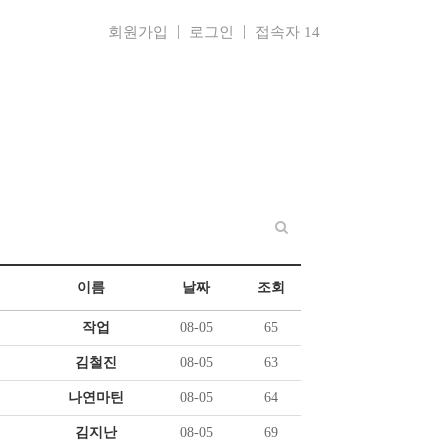
회원가입
로그인
접속자 14
이름
날짜
조회
작업
08-05
65
김철진
08-05
63
나연마틴
08-05
64
김지난
08-05
69