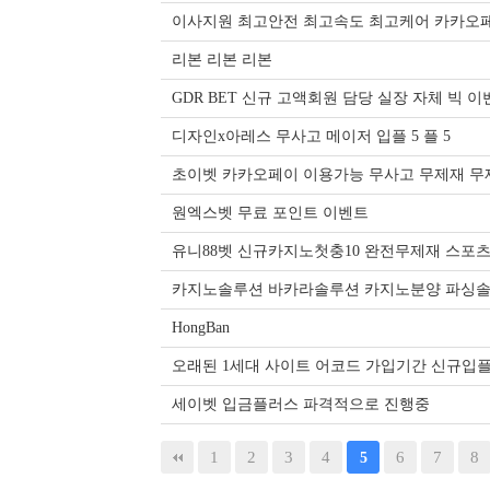
이사지원 최고안전 최고속도 최고케어 카카오
리본 리본 리본
GDR BET 신규 고액회원 담당 실장 자체 빅 이
디자인x아레스 무사고 메이저 입플 5 플 5
초이벳 카카오페이 이용가능 무사고 무제재 무
원엑스벳 무료 포인트 이벤트
유니88벳 신규카지노첫충10 완전무제재 스포
카지노솔루션 바카라솔루션 카지노분양 파싱
HongBan
오래된 1세대 사이트 어코드 가입기간 신규입플
세이벳 입금플러스 파격적으로 진행중
다음
맨끝
1
2
3
4
6
7
8
5