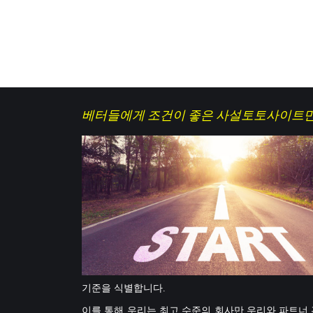
베터들에게 조건이 좋은 사설토토사이트만
기준을 식별합니다.
이를 통해 우리는 최고 수준의 회사만 우리와 파트너 