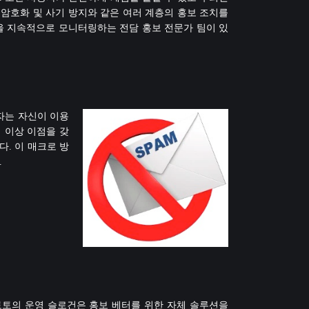
암호화 및 사기 방지와 같은 여러 계층의 홍보 조치를
을 지속적으로 모니터링하는 전담 홍보 전문가 팀이 있
자는 자신이 이용
 이상 이점을 갖
. 이 매크로 방
.
토의 운영 슬로건은 홍보 베터를 위한 자체 솔루션을