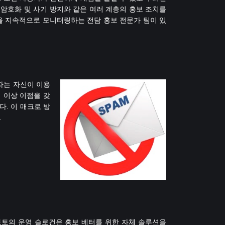
암호화 및 사기 방지와 같은 여러 계층의 홍보 조치를
을 지속적으로 모니터링하는 전담 홍보 전문가 팀이 있
자는 자신이 이용
 이상 이점을 갖
. 이 매크로 방
.
토의 운영 슬로건은 홍보 베터를 위한 자체 솔루션을