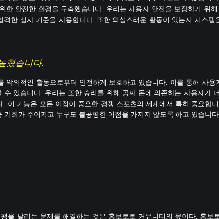
 위한 안전한 환경을 구축했습니다. 우리는 사용자 안전을 보장하기 위해 
엄격한 심사 기준을 사용합니다. 또한 의심스러운 활동이 있는지 시스템
높혔습니다.
를 악의적인 활동으로부터 안전하게 보호하고 있습니다. 이를 통해 사용
 수 있습니다. 우리는 또한 승리를 위해 공짜 돈에 의존하는 사용자가 더
. 이 기능은 모든 이점이 중요한 경쟁 스포츠의 세계에서 특히 중요합니다
공 기회가 주어지고 누구도 불공평한 이점을 가지지 않도록 하고 있습니다
팸을 날리는 문제를 해결하는 것은 홍보토토 커뮤니티의 몫이다. 홍보토