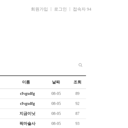
회원가입
로그인
접속자 94
이름
날짜
조회
cfvgxdfg
08-05
89
cfvgxdfg
08-05
92
지금이닛
08-05
87
픽마술사
08-05
93