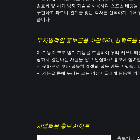
암호화 및 사기 방지 기술을 사용하여 스포츠 베팅을
구현하고 파트너 관계를 맺은 회사를 선택하기 위해 
습니다.
무차별적인 홍보글을 차단하여, 신뢰도를 
이 자동 매크로 방지 기능을 도입하여 우리 커뮤니티
당하지 않는다는 사실을 알고 안심하고 홍보에 참여할
지 못하므로 보다 평등한 경쟁의 장을 만들고 있습니다
지 기능을 통해 우리는 모든 경쟁자들에게 동등한 성
차별화된 홍보 사이트
홍보방에 스