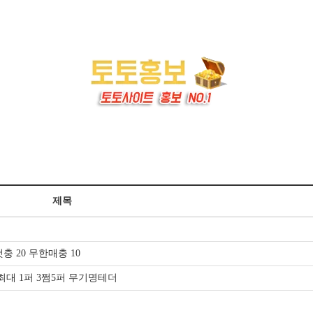
제목
요
충 20 무한매충 10
최대 1퍼 3쩜5퍼 무기명테더