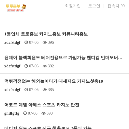
회원가입
로그인
접속자 90
1등업체 토토홍보 카지노홍보 커뮤니티홍보
xdcfstdgf
07-06
396
원데이 블랙회원도 테더전용으로 가입가능 핸디캡 언더오버…
xdcfstdgf
07-06
392
먹튀걱정없는 해외놀이터가 대세지요 카지노첫충10
xdcfstdgf
07-06
385
어코드 계열 아레스 스포츠 카지노 안전
ghdfgtfg
07-06
390
메이저 위드 스포츠 신규 첫충30% 2폴더 가능