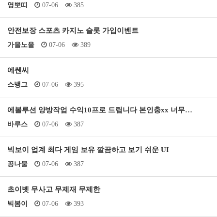
영뽀띠
07-06
385
안전보장 스포츠 카지노 슬롯 가입이벤트
가을노을
07-06
389
에쎈씨
스뱅그
07-06
395
에볼루션 양방작업 수익10프로 드립니다 본인충xx 너무…
바루스
07-06
387
빅보이 업계 최다 게임 보유 깔끔하고 보기 쉬운 UI
꽁나물
07-06
387
초이벳 무사고 무제재 무제한
빅봄이
07-06
393