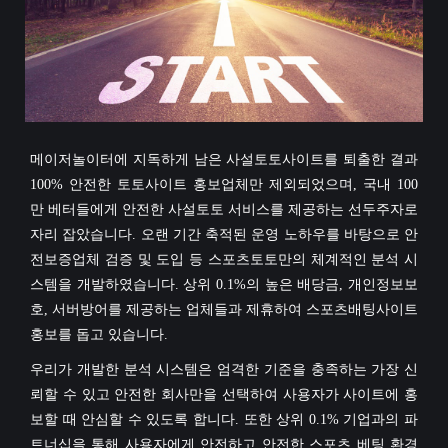
메이저놀이터에 지독하게 남은 사설토토사이트를 퇴출한 결과
100% 안전한 토토사이트 홍보업체만 제외되었으며, 국내 100
만 베터들에게 안전한 사설토토 서비스를 제공하는 선두주자로
자리 잡았습니다. 오랜 기간 축적된 운영 노하우를 바탕으로 안
전보증업체 검증 및 도입 등 스포츠토토만의 체계적인 분석 시
스템을 개발하였습니다. 상위 0.1%의 높은 배당금, 개인정보보
호, 서버방어를 제공하는 업체들과 제휴하여 스포츠배팅사이트
홍보를 돕고 있습니다.
우리가 개발한 분석 시스템은 엄격한 기준을 충족하는 가장 신
뢰할 수 있고 안전한 회사만을 선택하여 사용자가 사이트에 홍
보할 때 안심할 수 있도록 합니다. 또한 상위 0.1% 기업과의 파
트너십을 통해 사용자에게 안전하고 안전한 스포츠 베팅 환경