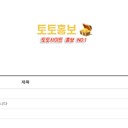
제목
십니다