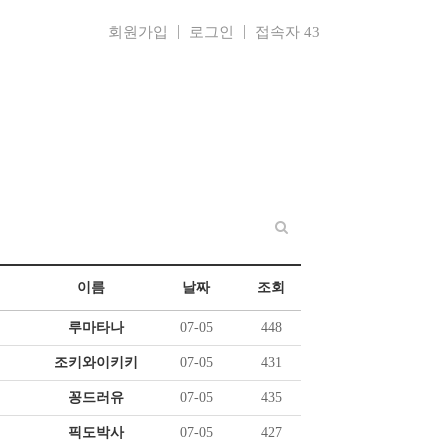
회원가입
로그인
접속자 43
이름
날짜
조회
루마타나
07-05
448
조키와이키키
07-05
431
꽁드러유
07-05
435
픽도박사
07-05
427