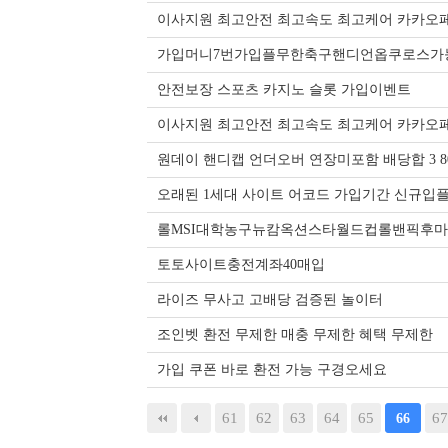
이사지원 최고안전 최고속도 최고케어 카카오
가입머니7번가입플무한축구핸디언옵쿠로스가
안전보장 스포츠 카지노 슬롯 가입이벤트
이사지원 최고안전 최고속도 최고케어 카카오
원데이 핸디캡 언더오버 연장미포함 배당합 3 8
오래된 1세대 사이트 어코드 가입기간 신규입플
롤MSI대학농구뉴캄옥션스타월드컵롤밴픽후마
토토사이트충전계좌40매입
라이즈 무사고 고배당 검증된 놀이터
조인벳 환전 무제한 매충 무제한 혜택 무제한
가입 쿠폰 바로 환전 가능 구경오세요
다음
맨끝
61
62
63
64
65
67
66