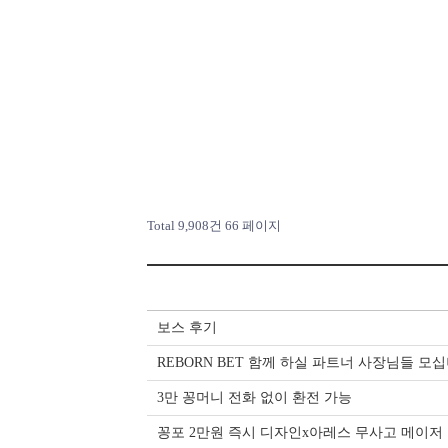
Total 9,908건
66 페이지
보스 후기
REBORN BET 함께 하실 파트너 사장님들 모
3만 꽁머니 전화 없이 환전 가능
꽁포 2만원 즉시 디자인x아레스 무사고 메이저