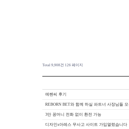
Total 9,908건
126 페이지
에쎈씨 후기
REBORN BET와 함께 하실 파트너 사장님들 
3만 꽁머니 전화 없이 환전 가능
디자인x아레스 무사고 사이트 가입열렸습니다