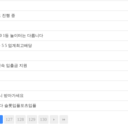
트 진행 중
0 1등 놀이터는 다릅니다
 5 5 업계최고배당
신속 입출금 지원
니 받아가세요
다 슬롯입플포츠입플
127
128
129
130