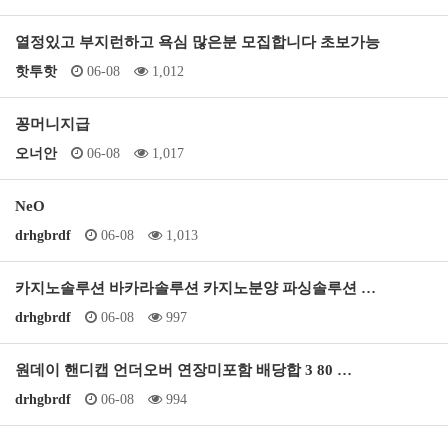
열정있고 부지런하고 욕심 많은분 모집합니다 초보가능
핫투핫
06-08
1,012
꽁머니지급
오너안
06-08
1,017
NeO
drhgbrdf
06-08
1,013
카지노솔루션 바카라솔루션 카지노분양 파싱솔루션 …
drhgbrdf
06-08
997
원데이 핸디캡 언더오버 연장미포함 배당합 3 80 …
drhgbrdf
06-08
994