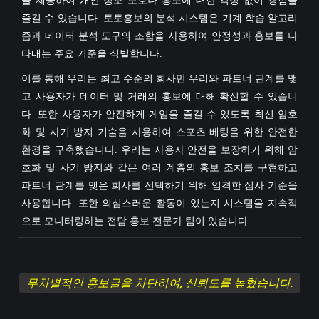
을 제공하여 개인 정보 보호나 홍보에 대한 걱정 없이 경험을
즐길 수 있습니다. 토토홍보의 분석 시스템은 기계 학습 알고리
즘과 데이터 분석 도구의 조합을 사용하여 안정성과 홍보를 나
타내는 주요 기준을 식별합니다.
이를 통해 우리는 최고 수준의 회사만 우리와 파트너 관계를 맺
고 사용자가 데이터 및 거래의 홍보에 대해 확신할 수 있습니
다. 또한 사용자가 안전하게 게임을 즐길 수 있도록 최신 암호
화 및 사기 방지 기술을 사용하여 스포츠 베팅을 위한 안전한
환경을 구축했습니다. 우리는 사용자 안전을 보장하기 위해 암
호화 및 사기 방지와 같은 여러 계층의 홍보 조치를 구현하고
파트너 관계를 맺은 회사를 선택하기 위해 엄격한 심사 기준을
사용합니다. 또한 의심스러운 활동이 있는지 시스템을 지속적
으로 모니터링하는 전담 홍보 전문가 팀이 있습니다.
무차별적인 홍보글을 차단하여, 신뢰도를 높혔습니다.