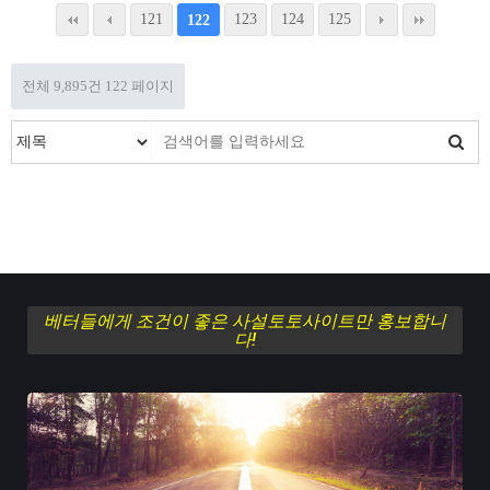
121
123
124
125
122
전체 9,895건 122 페이지
베터들에게 조건이 좋은 사설토토사이트만 홍보합니
다!