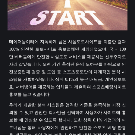
메이저놀이터에 지독하게 남은 사설토토사이트를 퇴출한 결과
100% 안전한 토토사이트 홍보업체만 제외되었으며, 국내 100
만 베터들에게 안전한 사설토토 서비스를 제공하는 선두주자로
자리 잡았습니다. 오랜 기간 축적된 운영 노하우를 바탕으로 안
전보증업체 검증 및 도입 등 스포츠토토만의 체계적인 분석 시
스템을 개발하였습니다. 상위 0.1%의 높은 배당금, 개인정보보
호, 서버방어를 제공하는 업체들과 제휴하여 스포츠배팅사이트
홍보를 돕고 있습니다.
우리가 개발한 분석 시스템은 엄격한 기준을 충족하는 가장 신
뢰할 수 있고 안전한 회사만을 선택하여 사용자가 사이트에 홍
보할 때 안심할 수 있도록 합니다. 또한 상위 0.1% 기업과의 파
트너십을 통해 사용자에게 안전하고 안전한 스포츠 베팅 환경