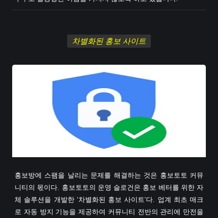
차별화된 홍보 사이트
홍보방에 스팸을 날리는 문제를 해결하는 것은 홍보토토 커뮤
니티의 몫이다. 홍보토토의 운영 슬로건은 홍보 베터를 위한 자
체 솔루션을 개발한 '차별화된 홍보 사이트'다. 업계 최초 매크
로 자동 방지 기능을 제공하여 커뮤니티 전반의 관리에 만전을