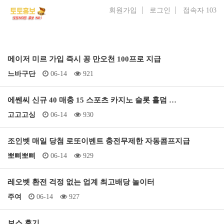
회원가입
로그인
접속자 103
메이저 미르 가입 즉시 꽁 만오천 100프로 지급
느바구단
06-14
921
에쎈씨 신규 40 매충 15 스포츠 카지노 슬롯 홀덤 …
고고고싱
06-14
930
조인벳 매일 당첨 로또이벤트 충전무제한 자동콤프지급
뽀삐뽀삐
06-14
929
레오벳 환전 걱정 없는 업계 최고배당 놀이터
주여
06-14
927
보스 후기