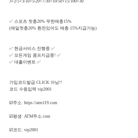
3+2/5+3/10+5/20+7/30+10/50+15/100+30
✅ 스포츠 첫충20% 무한매충15%
(매일첫충20% 환전있어도 매충 15%지급가능)
✅ 현금서비스 진행중 ✅
✅ 모든게임 콤프지급중! ✅
✅ 대출이벤트 ✅
가입코드발급 CLICK 아님!!
코드 수동입력 vip2001
☑️주소:
https://atm119.com
☑️평생: ATM주소.com
☑️코드: vip2001