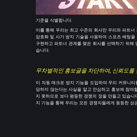
기준을 식별합니다.
이를 통해 우리는 최고 수준의 회사만 우리와 파트너 
암호화 및 사기 방지 기술을 사용하여 스포츠 베팅을
구현하고 파트너 관계를 맺은 회사를 선택하기 위해 
습니다.
무차별적인 홍보글을 차단하여, 신뢰도를 
이 자동 매크로 방지 기능을 도입하여 우리 커뮤니티
당하지 않는다는 사실을 알고 안심하고 홍보에 참여할
지 못하므로 보다 평등한 경쟁의 장을 만들고 있습니다
지 기능을 통해 우리는 모든 경쟁자들에게 동등한 성