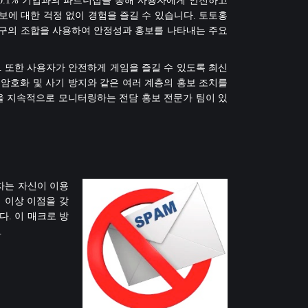
 0.1% 기업과의 파트너십을 통해 사용자에게 안전하고
보에 대한 걱정 없이 경험을 즐길 수 있습니다. 토토홍
도구의 조합을 사용하여 안정성과 홍보를 나타내는 주요
. 또한 사용자가 안전하게 게임을 즐길 수 있도록 최신
암호화 및 사기 방지와 같은 여러 계층의 홍보 조치를
을 지속적으로 모니터링하는 전담 홍보 전문가 팀이 있
자는 자신이 이용
 이상 이점을 갖
. 이 매크로 방
.