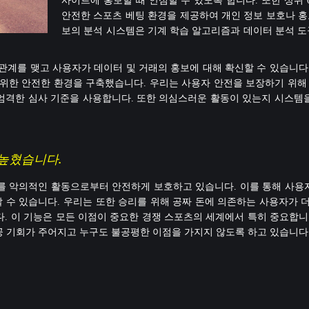
사이트에 홍보할 때 안심할 수 있도록 합니다. 또한 상위
안전한 스포츠 베팅 환경을 제공하여 개인 정보 보호나 홍
보의 분석 시스템은 기계 학습 알고리즘과 데이터 분석 
관계를 맺고 사용자가 데이터 및 거래의 홍보에 대해 확신할 수 있습니다
 위한 안전한 환경을 구축했습니다. 우리는 사용자 안전을 보장하기 위해 
엄격한 심사 기준을 사용합니다. 또한 의심스러운 활동이 있는지 시스템
높혔습니다.
를 악의적인 활동으로부터 안전하게 보호하고 있습니다. 이를 통해 사용
 수 있습니다. 우리는 또한 승리를 위해 공짜 돈에 의존하는 사용자가 더
. 이 기능은 모든 이점이 중요한 경쟁 스포츠의 세계에서 특히 중요합니다
공 기회가 주어지고 누구도 불공평한 이점을 가지지 않도록 하고 있습니다