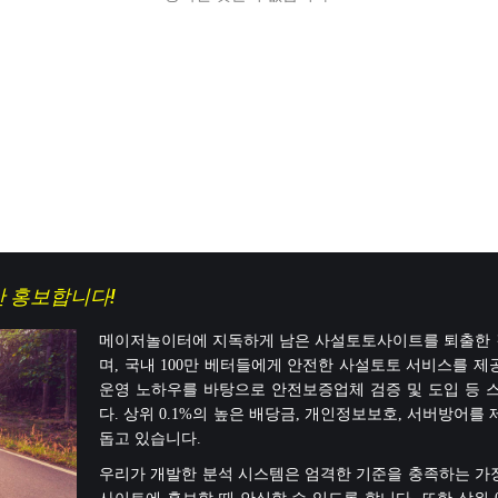
 홍보합니다!
메이저놀이터에 지독하게 남은 사설토토사이트를 퇴출한 결
며, 국내 100만 베터들에게 안전한 사설토토 서비스를 
운영 노하우를 바탕으로 안전보증업체 검증 및 도입 등
다. 상위 0.1%의 높은 배당금, 개인정보보호, 서버방
돕고 있습니다.
우리가 개발한 분석 시스템은 엄격한 기준을 충족하는 가