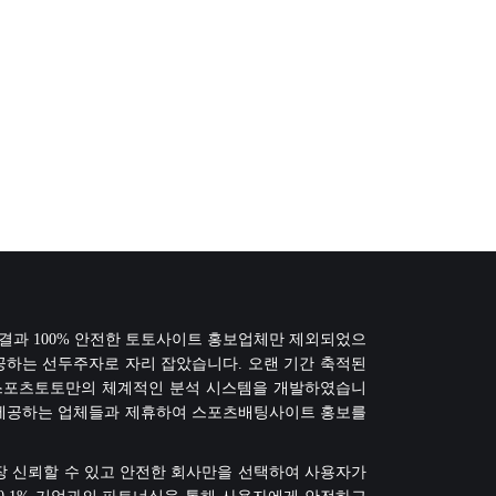
과 100% 안전한 토토사이트 홍보업체만 제외되었으
제공하는 선두주자로 자리 잡았습니다. 오랜 기간 축적된
 스포츠토토만의 체계적인 분석 시스템을 개발하였습니
어를 제공하는 업체들과 제휴하여 스포츠배팅사이트 홍보를
장 신뢰할 수 있고 안전한 회사만을 선택하여 사용자가