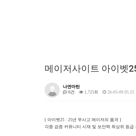
메이저사이트 아이벳2
나연마틴
0건
1,725회
26-05-09 05:25
[ 아이벳25 : 25년 무사고 메이저의 품격 ]
각종 검증 커뮤니티 시재 및 보안력 최상위 등급