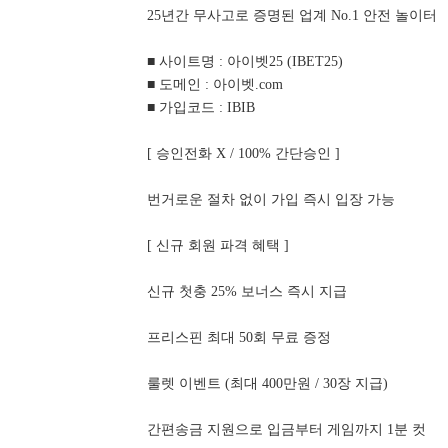
25년간 무사고로 증명된 업계 No.1 안전 놀이터
■ 사이트명 : 아이벳25 (IBET25)
■ 도메인 : 아이벳.com
■ 가입코드 : IBIB
[ 승인전화 X / 100% 간단승인 ]
번거로운 절차 없이 가입 즉시 입장 가능
[ 신규 회원 파격 혜택 ]
신규 첫충 25% 보너스 즉시 지급
프리스핀 최대 50회 무료 증정
룰렛 이벤트 (최대 400만원 / 30장 지급)
간편송금 지원으로 입금부터 게임까지 1분 컷