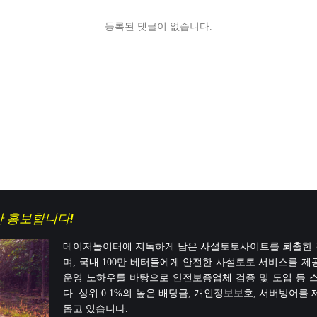
등록된 댓글이 없습니다.
 홍보합니다!
메이저놀이터에 지독하게 남은 사설토토사이트를 퇴출한 결
며, 국내 100만 베터들에게 안전한 사설토토 서비스를 
운영 노하우를 바탕으로 안전보증업체 검증 및 도입 등
다. 상위 0.1%의 높은 배당금, 개인정보보호, 서버방
돕고 있습니다.