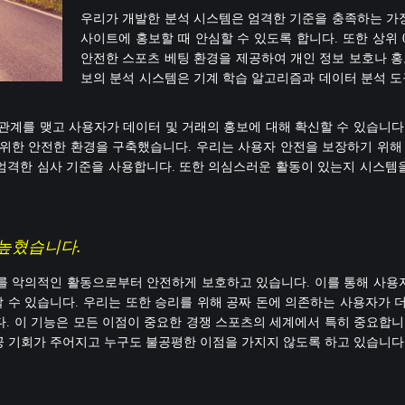
우리가 개발한 분석 시스템은 엄격한 기준을 충족하는 가
사이트에 홍보할 때 안심할 수 있도록 합니다. 또한 상위
안전한 스포츠 베팅 환경을 제공하여 개인 정보 보호나 홍
보의 분석 시스템은 기계 학습 알고리즘과 데이터 분석 
관계를 맺고 사용자가 데이터 및 거래의 홍보에 대해 확신할 수 있습니다
 위한 안전한 환경을 구축했습니다. 우리는 사용자 안전을 보장하기 위해 
엄격한 심사 기준을 사용합니다. 또한 의심스러운 활동이 있는지 시스템
높혔습니다.
를 악의적인 활동으로부터 안전하게 보호하고 있습니다. 이를 통해 사용
 수 있습니다. 우리는 또한 승리를 위해 공짜 돈에 의존하는 사용자가 더
. 이 기능은 모든 이점이 중요한 경쟁 스포츠의 세계에서 특히 중요합니다
공 기회가 주어지고 누구도 불공평한 이점을 가지지 않도록 하고 있습니다