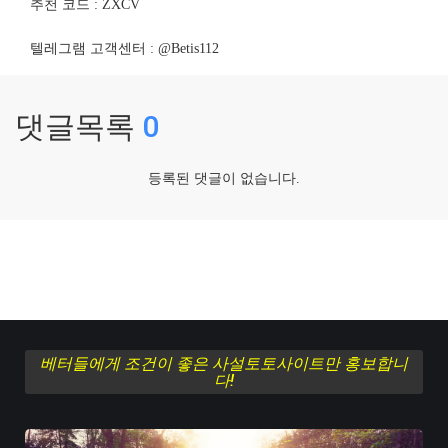
추천 코드 : ZXCV
텔레그램 고객센터 : @Betis112​​
댓글목록
0
등록된 댓글이 없습니다.
베터들에게 조건이 좋은 사설토토사이트만 홍보합니
다!