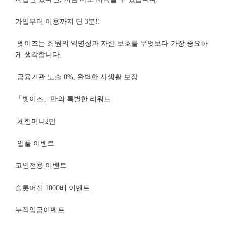
가입부터 이용까지 단 3분!!
벳이즈는 회원의 익명성과 자산 보호를 무엇보다 가장 중요하
게 생각합니다.
금융기관 노출 0%, 완벽한 사생활 보장
「벳이즈」만의 특별한 리워드
체험머니2만
입플 이벤트
코인전용 이벤트
슬롯머신 1000배 이벤트
누적입금이벤트