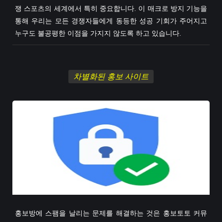
쟁 스포츠의 세계에서 특히 중요합니다. 이 매크로 방지 기능을
통해 우리는 모든 경쟁자들에게 동등한 성공 기회가 주어지고
누구도 불공평한 이점을 가지지 않도록 하고 있습니다.
차별화된 홍보 사이트
홍보방에 스팸을 날리는 문제를 해결하는 것은 홍보토토 커뮤