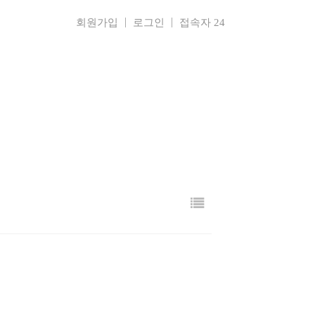
회원가입
로그인
접속자 24