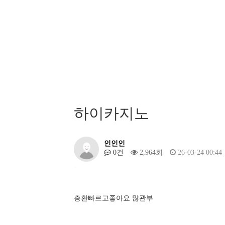
하이카지노
인인인
0건
2,964회
26-03-24 00:44
충환빠르고좋아요 많관부