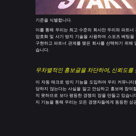
기준을 식별합니다.
이를 통해 우리는 최고 수준의 회사만 우리와 파트너 
암호화 및 사기 방지 기술을 사용하여 스포츠 베팅을
구현하고 파트너 관계를 맺은 회사를 선택하기 위해 
습니다.
무차별적인 홍보글을 차단하여, 신뢰도를 
이 자동 매크로 방지 기능을 도입하여 우리 커뮤니티
당하지 않는다는 사실을 알고 안심하고 홍보에 참여할
지 못하므로 보다 평등한 경쟁의 장을 만들고 있습니다
지 기능을 통해 우리는 모든 경쟁자들에게 동등한 성