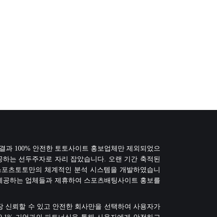
과 100% 안전한 토토사이트 홍보업체만 제외되었으
제공하는 선두주자로 자리 잡았습니다. 오랜 기간 축적된
 스포츠토토만의 체계적인 분석 시스템을 개발하였습니
어를 제공하는 업체들과 제휴하여 스포츠배팅사이트 홍보를
장 신뢰할 수 있고 안전한 회사만을 선택하여 사용자가