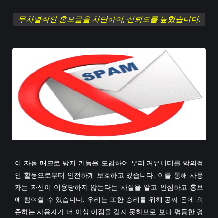
무차별적인 홍보글을 차단하여, 신뢰도를 높혔습니다.
이 자동 매크로 방지 기능을 도입하여 우리 커뮤니티를 악의적
인 활동으로부터 안전하게 보호하고 있습니다. 이를 통해 사용
자는 자신이 이용당하지 않는다는 사실을 알고 안심하고 홍보
에 참여할 수 있습니다. 우리는 또한 승리를 위해 공짜 돈에 의
존하는 사용자가 더 이상 이점을 갖지 못하므로 보다 평등한 경