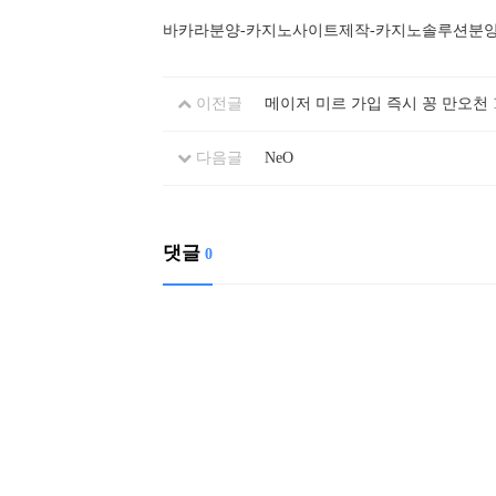
바카라분양-카지노사이트제작-카지노솔루션분양
이전글
메이저 미르 가입 즉시 꽁 만오천 
다음글
NeO
댓글
0