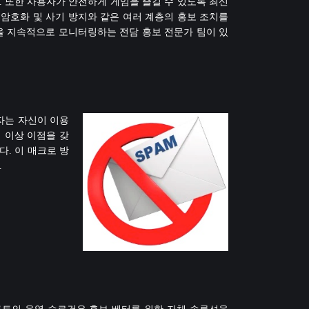
. 또한 사용자가 안전하게 게임을 즐길 수 있도록 최신
암호화 및 사기 방지와 같은 여러 계층의 홍보 조치를
을 지속적으로 모니터링하는 전담 홍보 전문가 팀이 있
자는 자신이 이용
 이상 이점을 갖
. 이 매크로 방
.