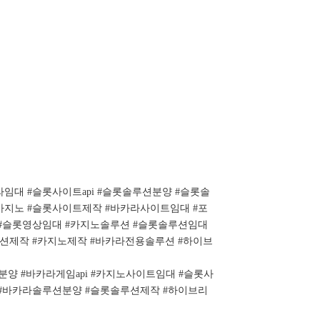
임대 #슬롯사이트api #슬롯솔루션분양 #슬롯솔
리드카지노 #슬롯사이트제작 #바카라사이트임대 #포
라 #슬롯영상임대 #카지노솔루션 #슬롯솔루션임대
루션제작 #카지노제작 #바카라전용솔루션 #하이브
양 #바카라게임api #카지노사이트임대 #슬롯사
 #바카라솔루션분양 #슬롯솔루션제작 #하이브리