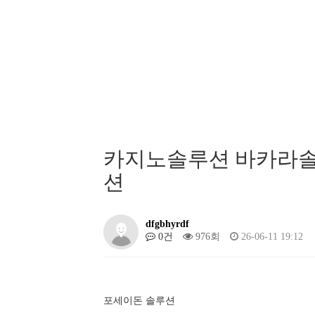
카지노솔루션 바카라솔
션
dfgbhyrdf
0건
976회
26-06-11 19:12
포세이돈 솔루션