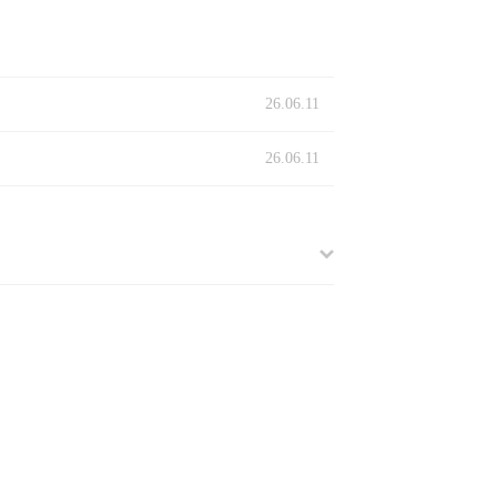
26.06.11
26.06.11