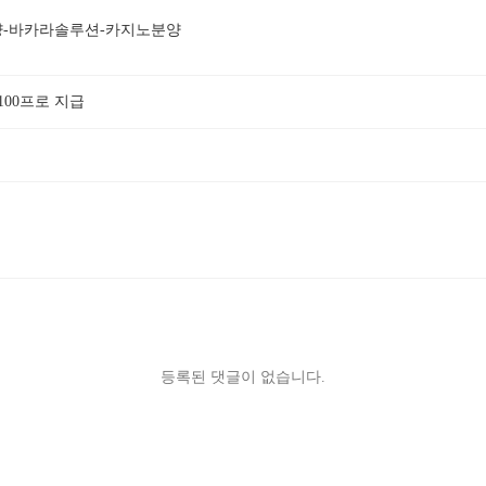
-바카라솔루션-카지노분양
100프로 지급
등록된 댓글이 없습니다.