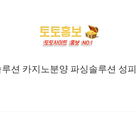
루션 카지노분양 파싱솔루션 성