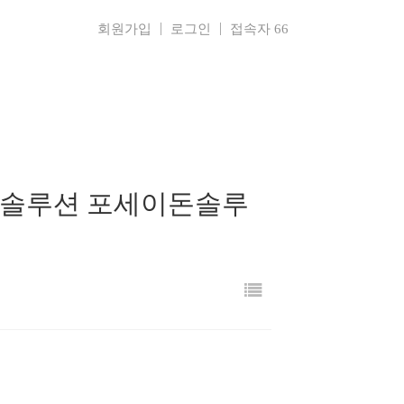
회원가입
로그인
접속자 66
피솔루션 포세이돈솔루