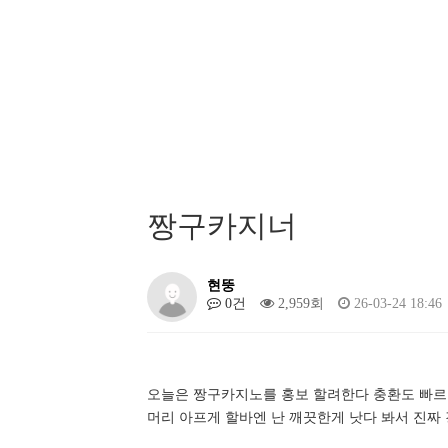
짱구카지너
현뚱
0건
2,959회
26-03-24 18:46
오늘은 짱구카지노를 홍보 할려한다 충환도 빠르
머리 아프게 할바엔 난 깨끗한게 낫다 봐서 진짜