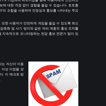
 0.1% 기업과의 파트너십을 통해 사용자에게 안전하고
보에 대한 걱정 없이 경험을 즐길 수 있습니다. 토토홍
도구의 조합을 사용하여 안정성과 홍보를 나타내는 주요
. 또한 사용자가 안전하게 게임을 즐길 수 있도록 최신
암호화 및 사기 방지와 같은 여러 계층의 홍보 조치를
을 지속적으로 모니터링하는 전담 홍보 전문가 팀이 있
자는 자신이 이용
 이상 이점을 갖
. 이 매크로 방
.