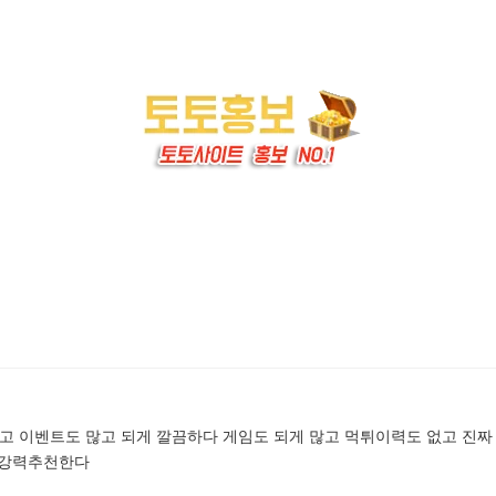
고 이벤트도 많고 되게 깔끔하다 게임도 되게 많고 먹튀이력도 없고 진짜
 강력추천한다