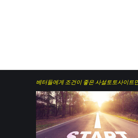
베터들에게 조건이 좋은 사설토토사이트만