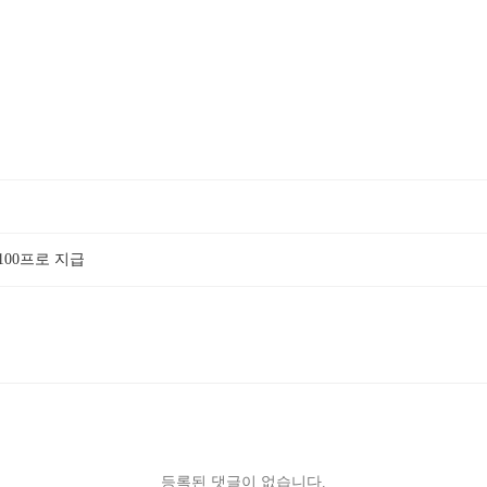
100프로 지급
등록된 댓글이 없습니다.