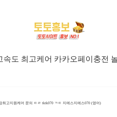
고속도 최고케어 카카오페이충전 
지원케어 문의 ㅌㄹ tktk070 ㅋㅌ 지에스지에스070 (영어)