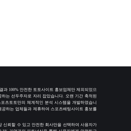
과 100% 안전한 토토사이트 홍보업체만 제외되었으
제공하는 선두주자로 자리 잡았습니다. 오랜 기간 축적된
 스포츠토토만의 체계적인 분석 시스템을 개발하였습니
어를 제공하는 업체들과 제휴하여 스포츠배팅사이트 홍보를
장 신뢰할 수 있고 안전한 회사만을 선택하여 사용자가