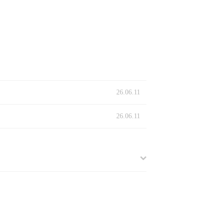
26.06.11
26.06.11