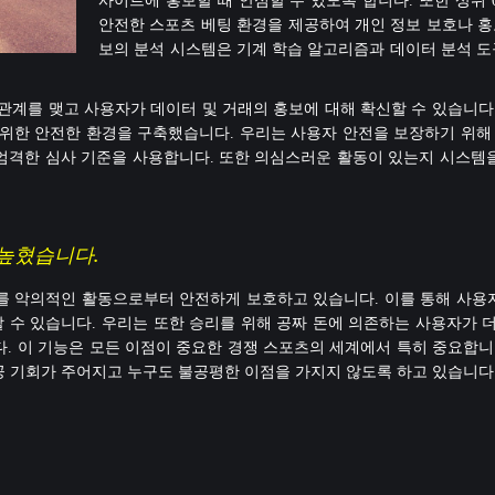
사이트에 홍보할 때 안심할 수 있도록 합니다. 또한 상위
안전한 스포츠 베팅 환경을 제공하여 개인 정보 보호나 홍
보의 분석 시스템은 기계 학습 알고리즘과 데이터 분석 
관계를 맺고 사용자가 데이터 및 거래의 홍보에 대해 확신할 수 있습니다
 위한 안전한 환경을 구축했습니다. 우리는 사용자 안전을 보장하기 위해 
엄격한 심사 기준을 사용합니다. 또한 의심스러운 활동이 있는지 시스템
높혔습니다.
를 악의적인 활동으로부터 안전하게 보호하고 있습니다. 이를 통해 사용
 수 있습니다. 우리는 또한 승리를 위해 공짜 돈에 의존하는 사용자가 더
. 이 기능은 모든 이점이 중요한 경쟁 스포츠의 세계에서 특히 중요합니다
공 기회가 주어지고 누구도 불공평한 이점을 가지지 않도록 하고 있습니다