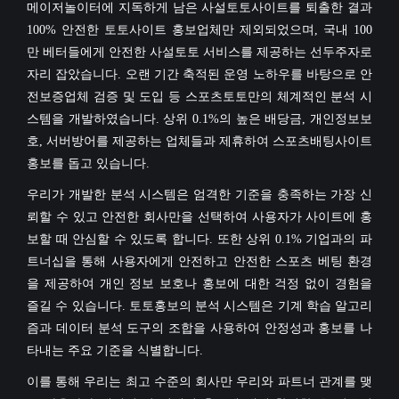
메이저놀이터에 지독하게 남은 사설토토사이트를 퇴출한 결과
100% 안전한 토토사이트 홍보업체만 제외되었으며, 국내 100
만 베터들에게 안전한 사설토토 서비스를 제공하는 선두주자로
자리 잡았습니다. 오랜 기간 축적된 운영 노하우를 바탕으로 안
전보증업체 검증 및 도입 등 스포츠토토만의 체계적인 분석 시
스템을 개발하였습니다. 상위 0.1%의 높은 배당금, 개인정보보
호, 서버방어를 제공하는 업체들과 제휴하여 스포츠배팅사이트
홍보를 돕고 있습니다.
우리가 개발한 분석 시스템은 엄격한 기준을 충족하는 가장 신
뢰할 수 있고 안전한 회사만을 선택하여 사용자가 사이트에 홍
보할 때 안심할 수 있도록 합니다. 또한 상위 0.1% 기업과의 파
트너십을 통해 사용자에게 안전하고 안전한 스포츠 베팅 환경
을 제공하여 개인 정보 보호나 홍보에 대한 걱정 없이 경험을
즐길 수 있습니다. 토토홍보의 분석 시스템은 기계 학습 알고리
즘과 데이터 분석 도구의 조합을 사용하여 안정성과 홍보를 나
타내는 주요 기준을 식별합니다.
이를 통해 우리는 최고 수준의 회사만 우리와 파트너 관계를 맺