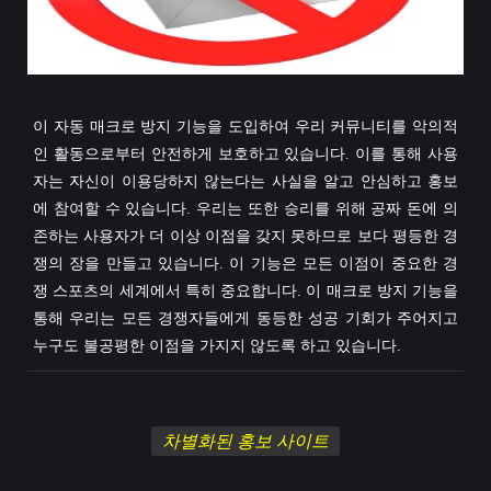
이 자동 매크로 방지 기능을 도입하여 우리 커뮤니티를 악의적
인 활동으로부터 안전하게 보호하고 있습니다. 이를 통해 사용
자는 자신이 이용당하지 않는다는 사실을 알고 안심하고 홍보
에 참여할 수 있습니다. 우리는 또한 승리를 위해 공짜 돈에 의
존하는 사용자가 더 이상 이점을 갖지 못하므로 보다 평등한 경
쟁의 장을 만들고 있습니다. 이 기능은 모든 이점이 중요한 경
쟁 스포츠의 세계에서 특히 중요합니다. 이 매크로 방지 기능을
통해 우리는 모든 경쟁자들에게 동등한 성공 기회가 주어지고
누구도 불공평한 이점을 가지지 않도록 하고 있습니다.
차별화된 홍보 사이트