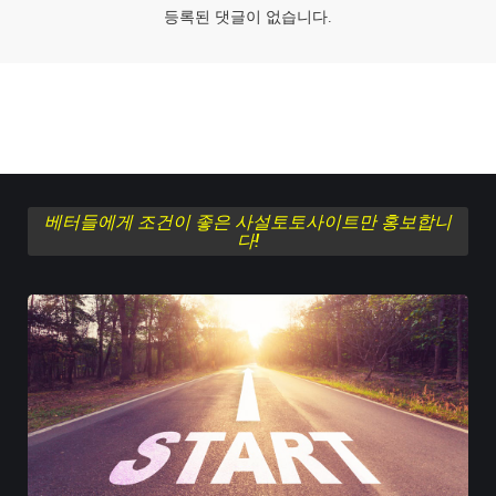
등록된 댓글이 없습니다.
베터들에게 조건이 좋은 사설토토사이트만 홍보합니
다!