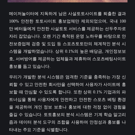
메이저놀이터에 지독하게 남은 사설토토사이트를 퇴출한 결과
100% 안전한 토토사이트 홍보업체만 제외되었으며, 국내 100
만 베터들에게 안전한 사설토토 서비스를 제공하는 선두주자로
자리 잡았습니다. 오랜 기간 축적된 운영 노하우를 바탕으로 안
전보증업체 검증 및 도입 등 스포츠토토만의 체계적인 분석 시
스템을 개발하였습니다. 상위 0.1%의 높은 배당금, 개인정보보
호, 서버방어를 제공하는 업체들과 제휴하여 스포츠배팅사이트
홍보를 돕고 있습니다.
우리가 개발한 분석 시스템은 엄격한 기준을 충족하는 가장 신
뢰할 수 있고 안전한 회사만을 선택하여 사용자가 사이트에 홍
보할 때 안심할 수 있도록 합니다. 또한 상위 0.1% 기업과의 파
트너십을 통해 사용자에게 안전하고 안전한 스포츠 베팅 환경
을 제공하여 개인 정보 보호나 홍보에 대한 걱정 없이 경험을
즐길 수 있습니다. 토토홍보의 분석 시스템은 기계 학습 알고리
즘과 데이터 분석 도구의 조합을 사용하여 안정성과 홍보를 나
타내는 주요 기준을 식별합니다.