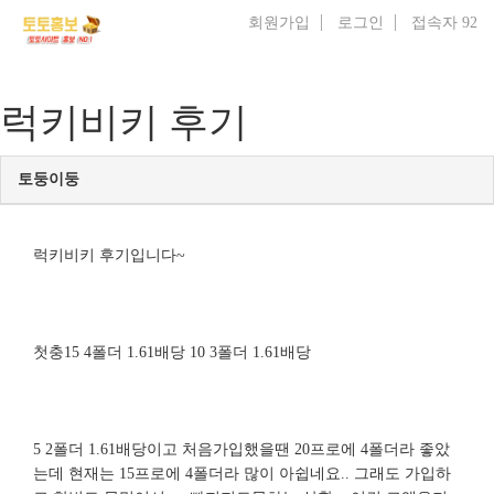
회원가입
로그인
접속자 92
럭키비키 후기
토둥이둥
본문
럭키비키 후기입니다~
첫충15 4폴더 1.61배당 10 3폴더 1.61배당
5 2폴더 1.61배당이고 처음가입했을땐 20프로에 4폴더라 좋았
는데 현재는 15프로에 4폴더라 많이 아쉽네요.. 그래도 가입하