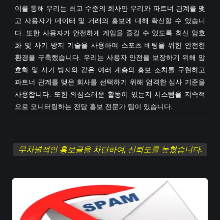
이를 통해 우리는 최고 수준의 회사만 우리와 파트너 관계를 맺
고 사용자가 데이터 및 거래의 홍보에 대해 확신할 수 있습니
다. 또한 사용자가 안전하게 게임을 즐길 수 있도록 최신 암호
화 및 사기 방지 기술을 사용하여 스포츠 베팅을 위한 안전한
환경을 구축했습니다. 우리는 사용자 안전을 보장하기 위해 암
호화 및 사기 방지와 같은 여러 계층의 홍보 조치를 구현하고
파트너 관계를 맺은 회사를 선택하기 위해 엄격한 심사 기준을
사용합니다. 또한 의심스러운 활동이 있는지 시스템을 지속적
으로 모니터링하는 전담 홍보 전문가 팀이 있습니다.
무차별적인 홍보글을 차단하여, 신뢰도를 높혔습니다.