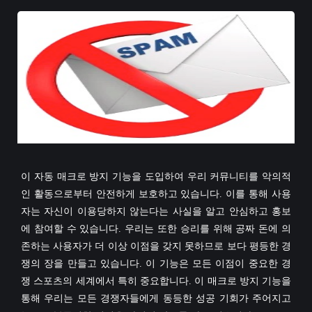
이 자동 매크로 방지 기능을 도입하여 우리 커뮤니티를 악의적
인 활동으로부터 안전하게 보호하고 있습니다. 이를 통해 사용
자는 자신이 이용당하지 않는다는 사실을 알고 안심하고 홍보
에 참여할 수 있습니다. 우리는 또한 승리를 위해 공짜 돈에 의
존하는 사용자가 더 이상 이점을 갖지 못하므로 보다 평등한 경
쟁의 장을 만들고 있습니다. 이 기능은 모든 이점이 중요한 경
쟁 스포츠의 세계에서 특히 중요합니다. 이 매크로 방지 기능을
통해 우리는 모든 경쟁자들에게 동등한 성공 기회가 주어지고