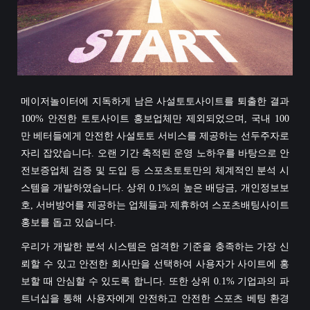
메이저놀이터에 지독하게 남은 사설토토사이트를 퇴출한 결과
100% 안전한 토토사이트 홍보업체만 제외되었으며, 국내 100
만 베터들에게 안전한 사설토토 서비스를 제공하는 선두주자로
자리 잡았습니다. 오랜 기간 축적된 운영 노하우를 바탕으로 안
전보증업체 검증 및 도입 등 스포츠토토만의 체계적인 분석 시
스템을 개발하였습니다. 상위 0.1%의 높은 배당금, 개인정보보
호, 서버방어를 제공하는 업체들과 제휴하여 스포츠배팅사이트
홍보를 돕고 있습니다.
우리가 개발한 분석 시스템은 엄격한 기준을 충족하는 가장 신
뢰할 수 있고 안전한 회사만을 선택하여 사용자가 사이트에 홍
보할 때 안심할 수 있도록 합니다. 또한 상위 0.1% 기업과의 파
트너십을 통해 사용자에게 안전하고 안전한 스포츠 베팅 환경