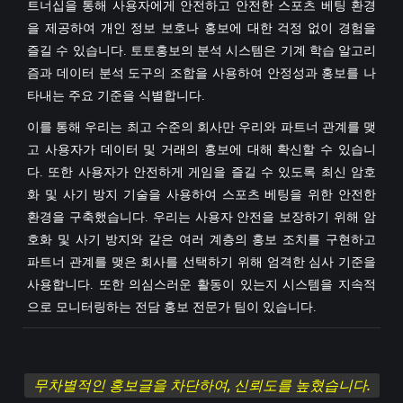
트너십을 통해 사용자에게 안전하고 안전한 스포츠 베팅 환경
을 제공하여 개인 정보 보호나 홍보에 대한 걱정 없이 경험을
즐길 수 있습니다. 토토홍보의 분석 시스템은 기계 학습 알고리
즘과 데이터 분석 도구의 조합을 사용하여 안정성과 홍보를 나
타내는 주요 기준을 식별합니다.
이를 통해 우리는 최고 수준의 회사만 우리와 파트너 관계를 맺
고 사용자가 데이터 및 거래의 홍보에 대해 확신할 수 있습니
다. 또한 사용자가 안전하게 게임을 즐길 수 있도록 최신 암호
화 및 사기 방지 기술을 사용하여 스포츠 베팅을 위한 안전한
환경을 구축했습니다. 우리는 사용자 안전을 보장하기 위해 암
호화 및 사기 방지와 같은 여러 계층의 홍보 조치를 구현하고
파트너 관계를 맺은 회사를 선택하기 위해 엄격한 심사 기준을
사용합니다. 또한 의심스러운 활동이 있는지 시스템을 지속적
으로 모니터링하는 전담 홍보 전문가 팀이 있습니다.
무차별적인 홍보글을 차단하여, 신뢰도를 높혔습니다.