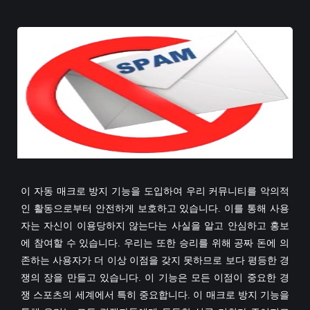
이 자동 매크로 방지 기능을 도입하여 우리 커뮤니티를 악의적
인 활동으로부터 안전하게 보호하고 있습니다. 이를 통해 사용
자는 자신이 이용당하지 않는다는 사실을 알고 안심하고 홍보
에 참여할 수 있습니다. 우리는 또한 승리를 위해 공짜 돈에 의
존하는 사용자가 더 이상 이점을 갖지 못하므로 보다 평등한 경
쟁의 장을 만들고 있습니다. 이 기능은 모든 이점이 중요한 경
쟁 스포츠의 세계에서 특히 중요합니다. 이 매크로 방지 기능을