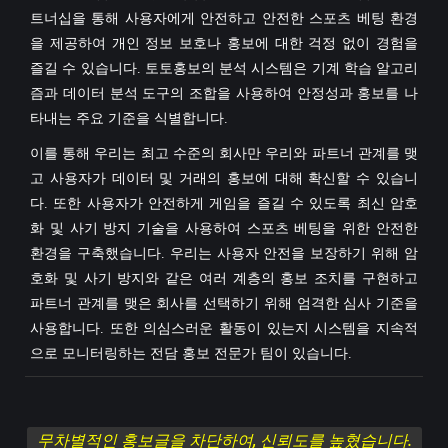
트너십을 통해 사용자에게 안전하고 안전한 스포츠 베팅 환경
을 제공하여 개인 정보 보호나 홍보에 대한 걱정 없이 경험을
즐길 수 있습니다. 토토홍보의 분석 시스템은 기계 학습 알고리
즘과 데이터 분석 도구의 조합을 사용하여 안정성과 홍보를 나
타내는 주요 기준을 식별합니다.
이를 통해 우리는 최고 수준의 회사만 우리와 파트너 관계를 맺
고 사용자가 데이터 및 거래의 홍보에 대해 확신할 수 있습니
다. 또한 사용자가 안전하게 게임을 즐길 수 있도록 최신 암호
화 및 사기 방지 기술을 사용하여 스포츠 베팅을 위한 안전한
환경을 구축했습니다. 우리는 사용자 안전을 보장하기 위해 암
호화 및 사기 방지와 같은 여러 계층의 홍보 조치를 구현하고
파트너 관계를 맺은 회사를 선택하기 위해 엄격한 심사 기준을
사용합니다. 또한 의심스러운 활동이 있는지 시스템을 지속적
으로 모니터링하는 전담 홍보 전문가 팀이 있습니다.
무차별적인 홍보글을 차단하여, 신뢰도를 높혔습니다.