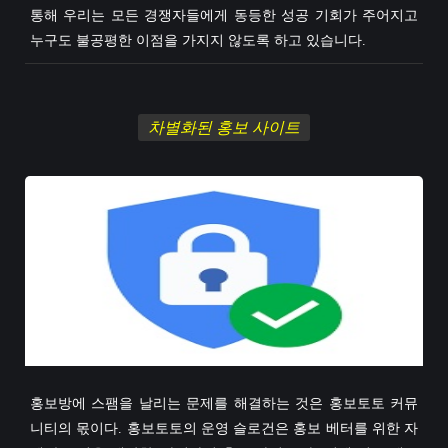
통해 우리는 모든 경쟁자들에게 동등한 성공 기회가 주어지고
누구도 불공평한 이점을 가지지 않도록 하고 있습니다.
차별화된 홍보 사이트
홍보방에 스팸을 날리는 문제를 해결하는 것은 홍보토토 커뮤
니티의 몫이다. 홍보토토의 운영 슬로건은 홍보 베터를 위한 자