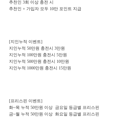
추천인 3회 이상 충전 시
추천인 + 가입자 모두 10만 포인트 지급
[지인누적 이벤트]
지인누적 50만원 충전시 3만원
지인누적 100만원 충전시 5만원
지인누적 500만원 충전시 10만원
지인누적 1000만원 충전시 15만원
[프리스핀 이벤트]
화~목 누적 50만원 이상 금요일 등급별 프리스핀
금~월 누적 50만원 이상 화요일 등급별 프리스핀