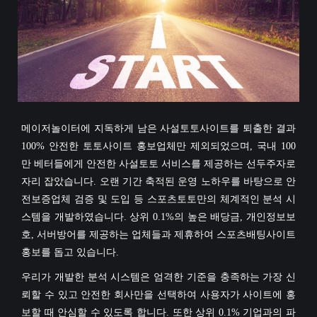
메이저놀이터에 지독하게 남은 사설토토사이트를 퇴출한 결과
100% 안전한 토토사이트 홍보업체만 제외되었으며, 국내 100
만 베터들에게 안전한 사설토토 서비스를 제공하는 선두주자로
자리 잡았습니다. 오랜 기간 축적된 운영 노하우를 바탕으로 안
전보증업체 검증 및 도입 등 스포츠토토만의 체계적인 분석 시
스템을 개발하였습니다. 상위 0.1%의 높은 배당금, 개인정보보
호, 서버방어를 제공하는 업체들과 제휴하여 스포츠배팅사이트
홍보를 돕고 있습니다.
우리가 개발한 분석 시스템은 엄격한 기준을 충족하는 가장 신
뢰할 수 있고 안전한 회사만을 선택하여 사용자가 사이트에 홍
보할 때 안심할 수 있도록 합니다. 또한 상위 0.1% 기업과의 파