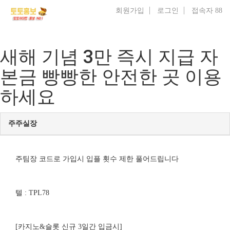
회원가입
로그인
접속자 88
새해 기념 3만 즉시 지급 자
본금 빵빵한 안전한 곳 이용
하세요
주주실장
본문
주팀장 코드로 가입시 입플 횟수 제한 풀어드립니다
텔 : TPL78
[카지노&슬롯 신규 3일간 입금시]