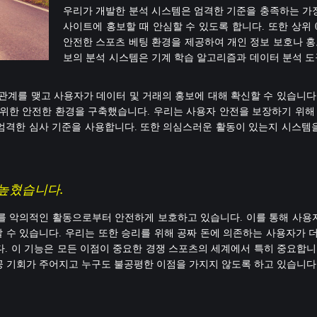
우리가 개발한 분석 시스템은 엄격한 기준을 충족하는 가
사이트에 홍보할 때 안심할 수 있도록 합니다. 또한 상위
안전한 스포츠 베팅 환경을 제공하여 개인 정보 보호나 홍
보의 분석 시스템은 기계 학습 알고리즘과 데이터 분석 
관계를 맺고 사용자가 데이터 및 거래의 홍보에 대해 확신할 수 있습니다
 위한 안전한 환경을 구축했습니다. 우리는 사용자 안전을 보장하기 위해 
엄격한 심사 기준을 사용합니다. 또한 의심스러운 활동이 있는지 시스템
높혔습니다.
를 악의적인 활동으로부터 안전하게 보호하고 있습니다. 이를 통해 사용
 수 있습니다. 우리는 또한 승리를 위해 공짜 돈에 의존하는 사용자가 더
. 이 기능은 모든 이점이 중요한 경쟁 스포츠의 세계에서 특히 중요합니다
공 기회가 주어지고 누구도 불공평한 이점을 가지지 않도록 하고 있습니다