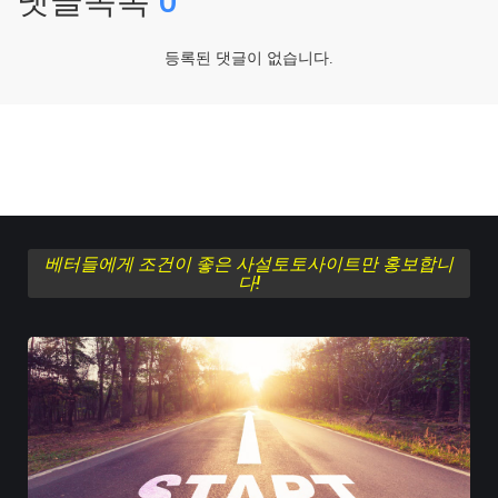
댓글목록
0
등록된 댓글이 없습니다.
베터들에게 조건이 좋은 사설토토사이트만 홍보합니
다!