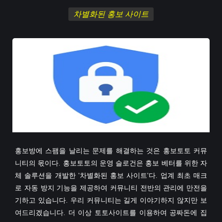
차별화된 홍보 사이트
홍보방에 스팸을 날리는 문제를 해결하는 것은 홍보토토 커뮤
니티의 몫이다. 홍보토토의 운영 슬로건은 홍보 베터를 위한 자
체 솔루션을 개발한 '차별화된 홍보 사이트'다. 업계 최초 매크
로 자동 방지 기능을 제공하여 커뮤니티 전반의 관리에 만전을
기하고 있습니다. 우리 커뮤니티는 길게 이야기하지 않지만 보
여드리겠습니다. 더 이상 토토사이트를 이용하여 공짜돈에 집